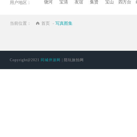
饶河
宝清
友谊
集贤
宝山
四方台
用户地区：
当前位置：
首页
-
写真图集
Copyright@2021
同城伴游网
| 陪玩旅拍网