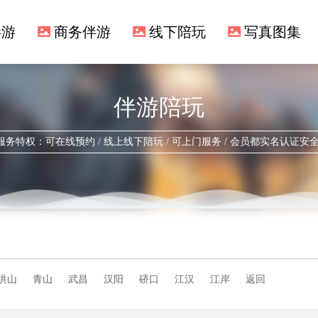
伴游
商务伴游
线下陪玩
写真图集
伴游陪玩
服务特权：可在线预约 / 线上线下陪玩 / 可上门服务 / 会员都实名认证安
洪山
青山
武昌
汉阳
硚口
江汉
江岸
返回